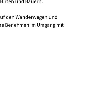
 Hirten und Bauern.
Fotogale
t auf den Wanderwegen und
Kontakt
bene Benehmen im Umgang mit
Links
ssum