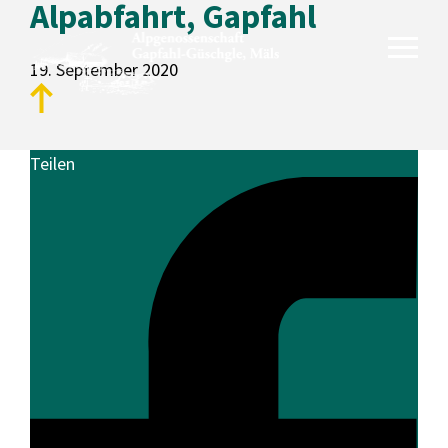
Alpabfahrt, Gapfahl
19. September 2020
Teilen
Unsere Alpen
Gapfahl
Güschgle
Genossenschaft
Aktuelles
Fotogalerie