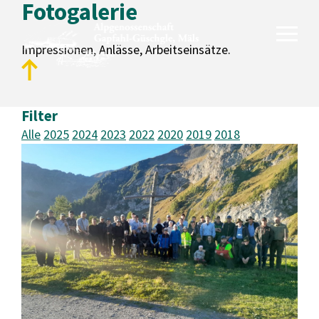
Fotogalerie
Impressionen, Anlässe, Arbeitseinsätze.
Filter
Unsere Alpen
Alle
2025
2024
2023
2022
2020
2019
2018
Gapfahl
Güschgle
Genossenschaft
Aktuelles
Fotogalerie